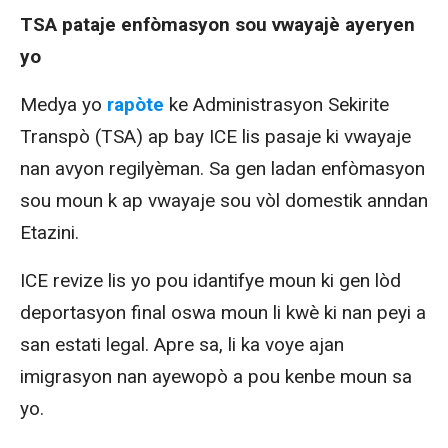
TSA pataje enfòmasyon sou vwayajè ayeryen
yo
Medya yo
rapòte
ke Administrasyon Sekirite
Transpò (TSA) ap bay ICE lis pasaje ki vwayaje
nan avyon regilyèman. Sa gen ladan enfòmasyon
sou moun k ap vwayaje sou vòl domestik anndan
Etazini.
ICE revize lis yo pou idantifye moun ki gen lòd
deportasyon final oswa moun li kwè ki nan peyi a
san estati legal. Apre sa, li ka voye ajan
imigrasyon nan ayewopò a pou kenbe moun sa
yo.