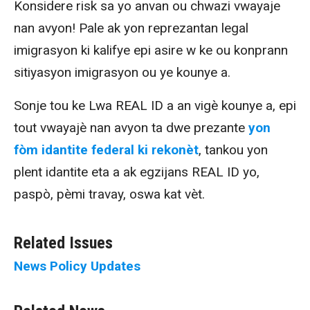
Konsidere risk sa yo anvan ou chwazi vwayaje
nan avyon!
Pale ak yon reprezantan legal
imigrasyon ki kalifye epi asire w ke ou konprann
sitiyasyon imigrasyon ou ye kounye a.
Sonje tou ke Lwa REAL ID a an vigè kounye a, epi
tout vwayajè nan avyon ta dwe prezante
yon
fòm idantite federal ki rekonèt
, tankou yon
plent idantite eta a ak egzijans REAL ID yo,
paspò, pèmi travay, oswa kat vèt.
Related Issues
News
Policy Updates